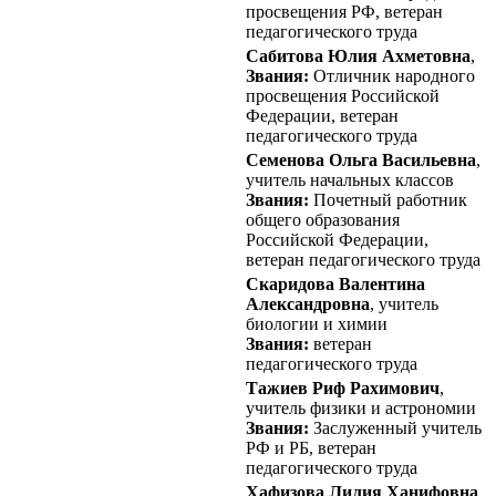
просвещения РФ, ветеран
педагогического труда
Сабитова Юлия Ахметовна
,
Звания:
Отличник народного
просвещения Российской
Федерации, ветеран
педагогического труда
Семенова Ольга Васильевна
,
учитель начальных классов
Звания:
Почетный работник
общего образования
Российской Федерации,
ветеран педагогического труда
Скаридова Валентина
Александровна
, учитель
биологии и химии
Звания:
ветеран
педагогического труда
Тажиев Риф Рахимович
,
учитель физики и астрономии
Звания:
Заслуженный учитель
РФ и РБ, ветеран
педагогического труда
Хафизова Лилия Ханифовна
,