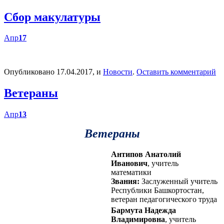
Сбор макулатуры
Апр
17
Опубликовано 17.04.2017, и
Новости
.
Оставить комментарий
Ветераны
Апр
13
Ветераны
Антипов Анатолий
Иванович
, учитель
математики
Звания:
Заслуженный учитель
Республики Башкортостан,
ветеран педагогического труда
Бармута Надежда
Владимировна
, учитель