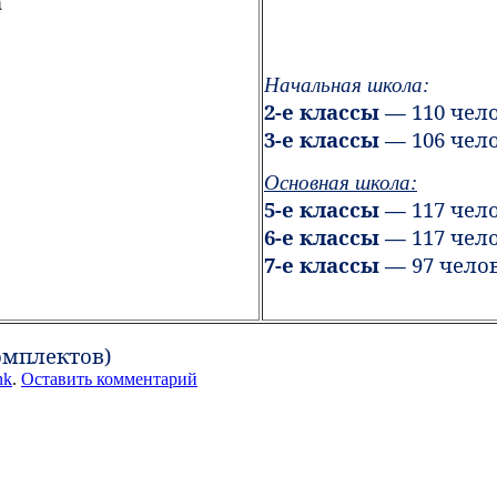
а
Начальная школа:
2-е классы —
110
чел
3-е классы —
106
чел
Основная школа:
5-е классы —
117
чел
6-е классы —
117
чел
7-е классы —
97
чело
комплектов)
nk
.
Оставить комментарий