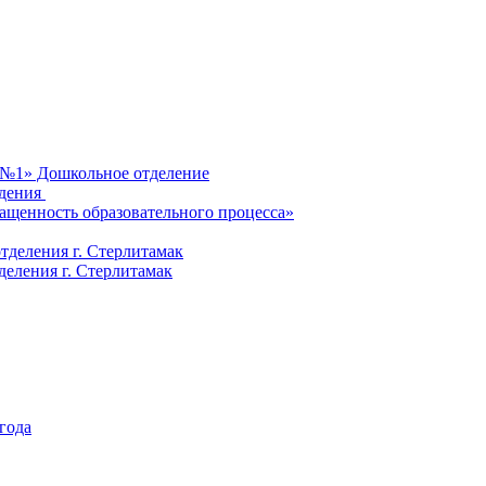
 №1» Дошкольное отделение
ждения
ащенность образовательного процесса»
деления г. Стерлитамак
ления г. Стерлитамак
 года