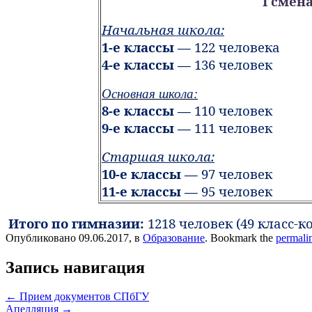
I смен
Начальная школа:
1-е классы —
122 человека
4-е классы —
136 человек
Основная школа:
8-е классы —
110
человек
9-е классы —
111
человек
Старшая школа:
10-е классы —
97
человек
11-е классы —
95
человек
Итого по гимназии:
1218 человек (49 класс-
Опубликовано 09.06.2017, в
Образование
. Bookmark the
permali
Запись навигация
←
Прием документов СПбГУ
Апелляция
→