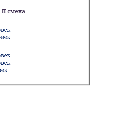
II смена
овек
овек
овек
овек
век