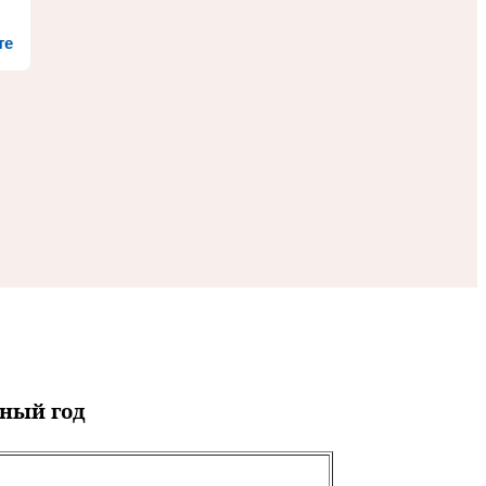
те
бный год