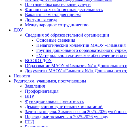
Платные образовательные услуги
Финансово-хозяйственная деятельность
Вакантные места для приема
Доступная среда
Международное сотрудничество
ДОУ
Сведения об образовательной организации
Основные сведения
Педагогический коллектив МАОУ «Гимназия
Группы дошкольного образовательного учре
«Материально-техническое обеспечение и осн
ВСОКО ДОУ
Образование МАОУ «Гимназия №1» Дошкольного от
Документы МАОУ «Гимназия №1» Дошкольного отде
Новости
Родителям, учащимся, поступающим
Заявления
Профориентация
ВПР
Функциональная грамотность
Демоверсии вступительных испытаний
Зачетная неделя. Зимняя сессия 2025-2026 учебного
Переводные экзамены в 2025-2026 уч.году
ГПД
Расписание