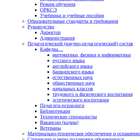
Режим обучения
ОРКСЭ
Учебники и учебные пособия
Образовательные стандарты и требования
Руководство
Директор
Администрация
Педагогический (научно-педагогический) состав
Кафедра…
математики, физики и информатики
русского языка
английского языка
башкирского языка
естественных наук
общественных наук
начальных классов
трудового и физического воспитания
эстетического воспитания
Педагоги-психологи
Библиотекари
Технические специалисты
Вакансии (кадры)
Ветераны
Материально-техническое обеспечение и оснащенно
Стипендии и меры поддержки обучающихся