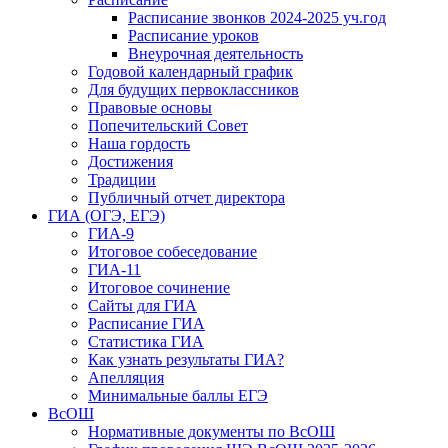
Расписание звонков 2024-2025 уч.год
Расписание уроков
Внеурочная деятельность
Годовой календарный график
Для будущих первоклассников
Правовые основы
Попечительский Совет
Наша гордость
Достижения
Традиции
Публичный отчет директора
ГИА (ОГЭ, ЕГЭ)
ГИА-9
Итоговое собеседование
ГИА-11
Итоговое сочинение
Сайты для ГИА
Расписание ГИА
Статистика ГИА
Как узнать результаты ГИА?
Апелляция
Минимальные баллы ЕГЭ
ВсОШ
Нормативные документы по ВсОШ