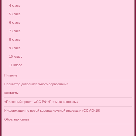
4 класс
5 класс
6 класс
7 класс
8 класс
9 класс
10 класс
11 класс
Питание
Навигатор дополнительного образования
Контакты
«Пилотный проект ФСС РФ «Прямые выплаты»
Информация по новой коронавирусной инфекции (COVID-19)
Обратная связь