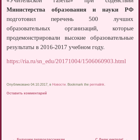
«Учительской газеты» при содействии
Министерства образования и науки РФ
подготовил перечень 500 лучших
образовательных организаций, которые
продемонстрировали высокие образовательные
результаты в 2016-2017 учебном году.
https://ria.ru/sn_edu/20171004/1506060903.html
Опубликовано 04.10.2017, в
Новости
. Bookmark the
permalink
.
Оставить комментарий
Запись навигация
←
Будущим первоклассникам
С Днем учителя!
→