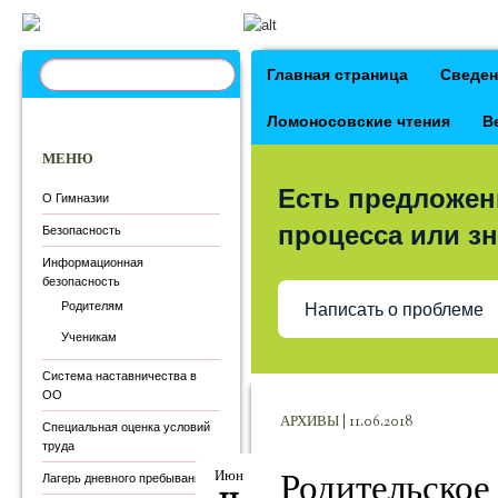
Наверх
Главная страница
Сведен
Ломоносовские чтения
В
МЕНЮ
Есть предложен
О Гимназии
процесса или зн
Безопасность
Информационная
безопасность
Родителям
Написать о проблеме
Ученикам
Система наставничества в
ОО
АРХИВЫ | 11.06.2018
Специальная оценка условий
труда
Родительское
Июн
Лагерь дневного пребывания