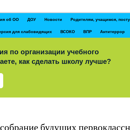
ия об ОО
ДОУ
Новости
Родителям, учащимся, пос
ерсия для слабовидящих
ВСОКО
ВПР
Антитеррор
ия по организации учебного
аете, как сделать школу лучше?
 собрание будущих первокласс