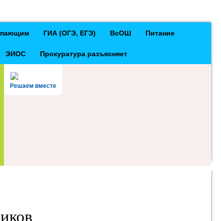
тупающим
ГИА (ОГЭ, ЕГЭ)
ВсОШ
Питание
ЭИОС
Прокуратура разъясняет
Решаем вместе
ников