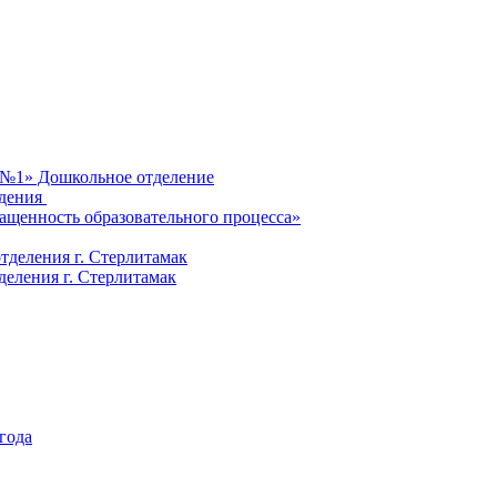
 №1» Дошкольное отделение
ждения
ащенность образовательного процесса»
деления г. Стерлитамак
ления г. Стерлитамак
 года