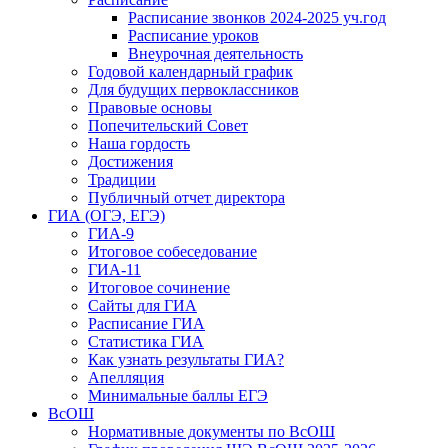
Расписание звонков 2024-2025 уч.год
Расписание уроков
Внеурочная деятельность
Годовой календарный график
Для будущих первоклассников
Правовые основы
Попечительский Совет
Наша гордость
Достижения
Традиции
Публичный отчет директора
ГИА (ОГЭ, ЕГЭ)
ГИА-9
Итоговое собеседование
ГИА-11
Итоговое сочинение
Сайты для ГИА
Расписание ГИА
Статистика ГИА
Как узнать результаты ГИА?
Апелляция
Минимальные баллы ЕГЭ
ВсОШ
Нормативные документы по ВсОШ