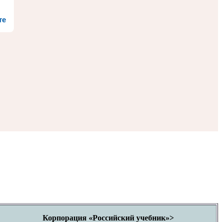
те
Корпорация «Российский учебник»>