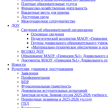
Платные образовательные услуги
Финансово-хозяйственная деятельность
Вакантные места для приема
Доступная среда
Международное сотрудничество
ДОУ
Сведения об образовательной организации
Основные сведения
Педагогический коллектив МАОУ «Гимназия
Группы дошкольного образовательного учре
«Материально-техническое обеспечение и осн
ВСОКО ДОУ
Образование МАОУ «Гимназия №1» Дошкольного от
Документы МАОУ «Гимназия №1» Дошкольного отде
Новости
Родителям, учащимся, поступающим
Заявления
Профориентация
ВПР
Функциональная грамотность
Демоверсии вступительных испытаний
Зачетная неделя. Зимняя сессия 2025-2026 учебного
Переводные экзамены в 2025-2026 уч.году
ГПД
Расписание