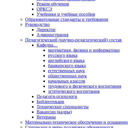
Режим обучения
ОРКСЭ
Учебники и учебные пособия
Образовательные стандарты и требования
Руководство
Директор
Администрация
Педагогический (научно-педагогический) состав
Кафедра…
математики, физики и информатики
русского языка
английского языка
башкирского языка
естественных наук
общественных наук
начальных классов
трудового и физического воспитания
эстетического воспитания
Педагоги-психологи
Библиотекари
Технические специалисты
Вакансии (кадры)
Ветераны
Материально-техническое обеспечение и оснащенно
Стипендии и меры поддержки обучающихся