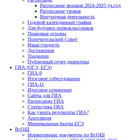
Расписание звонков 2024-2025 уч.год
Расписание уроков
Внеурочная деятельность
Годовой календарный график
Для будущих первоклассников
Правовые основы
Попечительский Совет
Наша гордость
Достижения
Традиции
Публичный отчет директора
ГИА (ОГЭ, ЕГЭ)
ГИА-9
Итоговое собеседование
ГИА-11
Итоговое сочинение
Сайты для ГИА
Расписание ГИА
Статистика ГИА
Как узнать результаты ГИА?
Апелляция
Минимальные баллы ЕГЭ
ВсОШ
Нормативные документы по ВсОШ