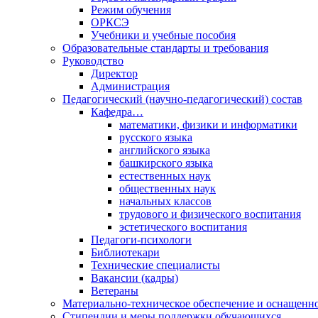
Режим обучения
ОРКСЭ
Учебники и учебные пособия
Образовательные стандарты и требования
Руководство
Директор
Администрация
Педагогический (научно-педагогический) состав
Кафедра…
математики, физики и информатики
русского языка
английского языка
башкирского языка
естественных наук
общественных наук
начальных классов
трудового и физического воспитания
эстетического воспитания
Педагоги-психологи
Библиотекари
Технические специалисты
Вакансии (кадры)
Ветераны
Материально-техническое обеспечение и оснащенно
Стипендии и меры поддержки обучающихся