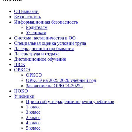
О Гимназии
Безопасность
Информационная безопасность
Родителям
Ученикам
Система наставничества в ОО
Специальная оценка условий труда
Лагерь дневного пребывания
Лагерь труда и отдыха
Дистанционное обучение
ШСК
ОРКСЭ
ОРКСЭ
ОРКСЭ на 2025-2026 учебный год
Заявление на ОРКСЭ-2025г.
НОКО
Учебники
Приказ об утверждении перечня учебников
1 класс
3 класс
2 класс
4 класс
5 класс