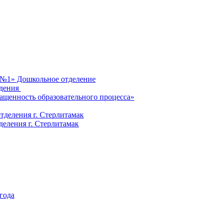
 №1» Дошкольное отделение
ждения
ащенность образовательного процесса»
деления г. Стерлитамак
ления г. Стерлитамак
 года