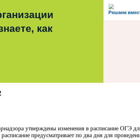
рганизации
Решаем вмес
наете, как
2
адзора утверждены изменения в расписание ОГЭ для в
асписание предусматривает по два дня для проведени