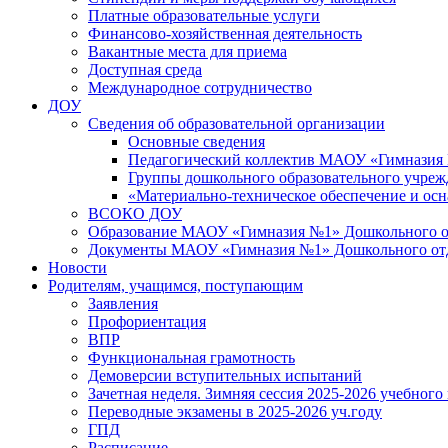
Платные образовательные услуги
Финансово-хозяйственная деятельность
Вакантные места для приема
Доступная среда
Международное сотрудничество
ДОУ
Сведения об образовательной организации
Основные сведения
Педагогический коллектив МАОУ «Гимназия
Группы дошкольного образовательного учре
«Материально-техническое обеспечение и осн
ВСОКО ДОУ
Образование МАОУ «Гимназия №1» Дошкольного от
Документы МАОУ «Гимназия №1» Дошкольного отде
Новости
Родителям, учащимся, поступающим
Заявления
Профориентация
ВПР
Функциональная грамотность
Демоверсии вступительных испытаний
Зачетная неделя. Зимняя сессия 2025-2026 учебного
Переводные экзамены в 2025-2026 уч.году
ГПД
Расписание