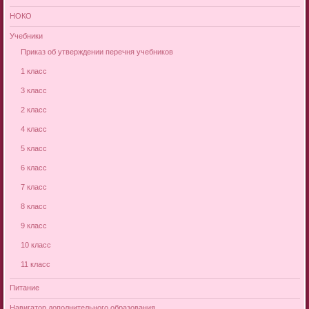
НОКО
Учебники
Приказ об утверждении перечня учебников
1 класс
3 класс
2 класс
4 класс
5 класс
6 класс
7 класс
8 класс
9 класс
10 класс
11 класс
Питание
Навигатор дополнительного образования