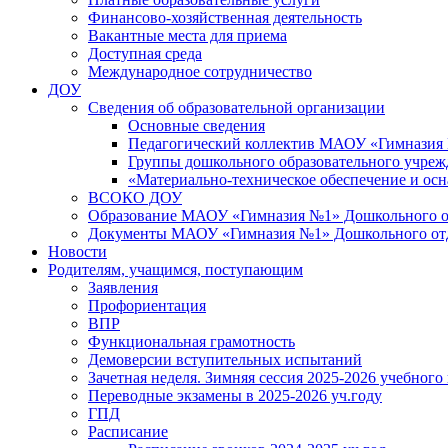
Финансово-хозяйственная деятельность
Вакантные места для приема
Доступная среда
Международное сотрудничество
ДОУ
Сведения об образовательной организации
Основные сведения
Педагогический коллектив МАОУ «Гимназия
Группы дошкольного образовательного учре
«Материально-техническое обеспечение и осн
ВСОКО ДОУ
Образование МАОУ «Гимназия №1» Дошкольного от
Документы МАОУ «Гимназия №1» Дошкольного отде
Новости
Родителям, учащимся, поступающим
Заявления
Профориентация
ВПР
Функциональная грамотность
Демоверсии вступительных испытаний
Зачетная неделя. Зимняя сессия 2025-2026 учебного
Переводные экзамены в 2025-2026 уч.году
ГПД
Расписание