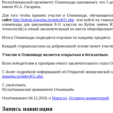
Республиканский оргкомитет Олимпиады напоминает, что 3 де
имени Ю.А. Гагарина.
Для того чтобы принять участие в Олимпиаде, обучающиес
сайте
http://kubok-gagarina.ru/indexKG.php
или войти на главну
олимпиады для школьников 9-11 классов на Кубок имени 
технологий) и очный заключительный по шести общеобразовател
Итоги Олимпиады подводятся отдельно по каждому предмету.
Каждый старшеклассник на добровольной основе может участв
Участие в Олимпиаде является открытым и бесплатным
.
Всем победителям и призёрам очного заключительного этапа О
С более подробной информацией об Открытой межвузовской ол
gagarina.ru/indexKG.php
С уважением,
Республиканский оргкомитет Олимпиады
Опубликовано 04.12.2018, и
Новости
.
Оставить комментарий
Запись навигация