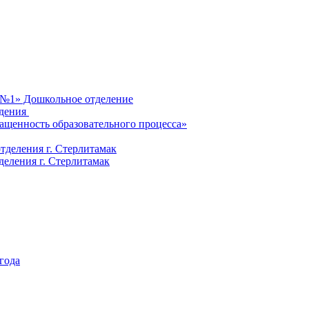
 №1» Дошкольное отделение
ждения
ащенность образовательного процесса»
деления г. Стерлитамак
ления г. Стерлитамак
 года