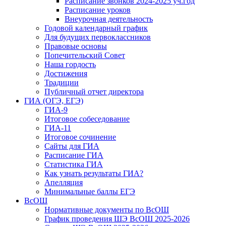
Расписание звонков 2024-2025 уч.год
Расписание уроков
Внеурочная деятельность
Годовой календарный график
Для будущих первоклассников
Правовые основы
Попечительский Совет
Наша гордость
Достижения
Традиции
Публичный отчет директора
ГИА (ОГЭ, ЕГЭ)
ГИА-9
Итоговое собеседование
ГИА-11
Итоговое сочинение
Сайты для ГИА
Расписание ГИА
Статистика ГИА
Как узнать результаты ГИА?
Апелляция
Минимальные баллы ЕГЭ
ВсОШ
Нормативные документы по ВсОШ
График проведения ШЭ ВсОШ 2025-2026