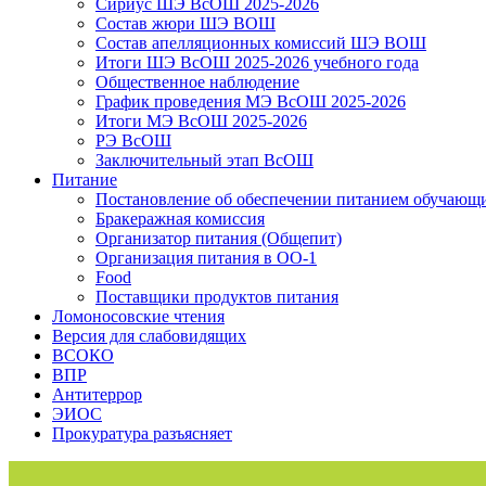
Сириус ШЭ ВсОШ 2025-2026
Состав жюри ШЭ ВОШ
Состав апелляционных комиссий ШЭ ВОШ
Итоги ШЭ ВсОШ 2025-2026 учебного года
Общественное наблюдение
График проведения МЭ ВсОШ 2025-2026
Итоги МЭ ВсОШ 2025-2026
РЭ ВсОШ
Заключительный этап ВсОШ
Питание
Постановление об обеспечении питанием обучающ
Бракеражная комиссия
Организатор питания (Общепит)
Организация питания в ОО-1
Food
Поставщики продуктов питания
Ломоносовские чтения
Версия для слабовидящих
ВСОКО
ВПР
Антитеррор
ЭИОС
Прокуратура разъясняет