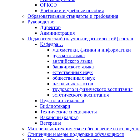
ОРКСЭ
Учебники и учебные пособия
Образовательные стандарты и требования
Руководство
Директор
Администрация
Педагогический (научно-педагогический) состав
Кафедра…
математики, физики и информатики
русского языка
английского языка
башкирского языка
естественных наук
общественных наук
начальных классов
трудового и физического воспитания
эстетического воспитания
Педагоги-психологи
Библиотекари
Технические специалисты
Вакансии (кадры)
Ветераны
Материально-техническое обеспечение и оснащенно
Стипендии и меры поддержки обучающихся
Платные образовательные услуги