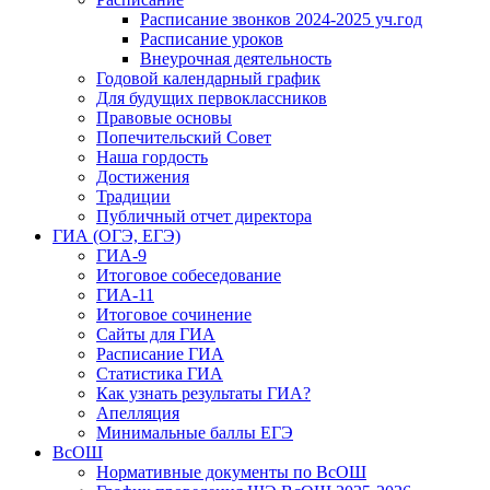
Расписание звонков 2024-2025 уч.год
Расписание уроков
Внеурочная деятельность
Годовой календарный график
Для будущих первоклассников
Правовые основы
Попечительский Совет
Наша гордость
Достижения
Традиции
Публичный отчет директора
ГИА (ОГЭ, ЕГЭ)
ГИА-9
Итоговое собеседование
ГИА-11
Итоговое сочинение
Сайты для ГИА
Расписание ГИА
Статистика ГИА
Как узнать результаты ГИА?
Апелляция
Минимальные баллы ЕГЭ
ВсОШ
Нормативные документы по ВсОШ