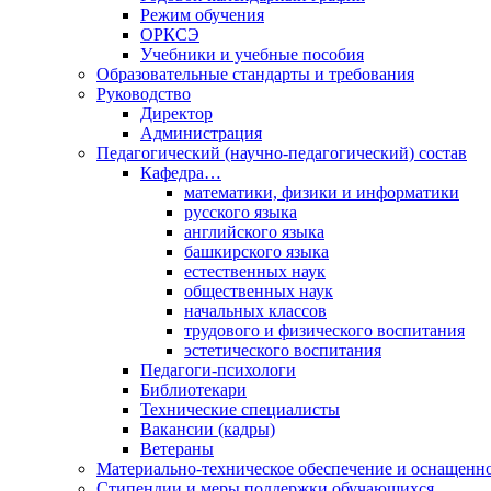
Режим обучения
ОРКСЭ
Учебники и учебные пособия
Образовательные стандарты и требования
Руководство
Директор
Администрация
Педагогический (научно-педагогический) состав
Кафедра…
математики, физики и информатики
русского языка
английского языка
башкирского языка
естественных наук
общественных наук
начальных классов
трудового и физического воспитания
эстетического воспитания
Педагоги-психологи
Библиотекари
Технические специалисты
Вакансии (кадры)
Ветераны
Материально-техническое обеспечение и оснащенно
Стипендии и меры поддержки обучающихся