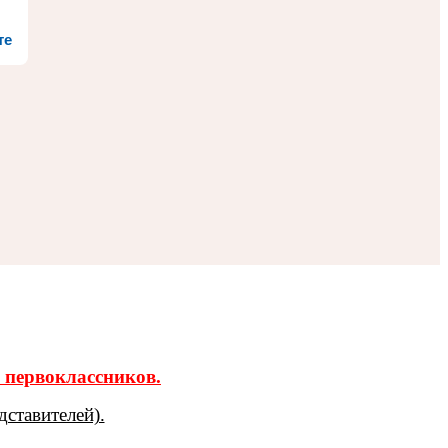
те
е первоклассников.
дставителей).