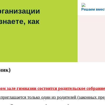
рганизации
Решаем вмес
наете, как
ник)
вом зале гимназии состоится родительское собрани
приглашается только один из родителей (законных пре