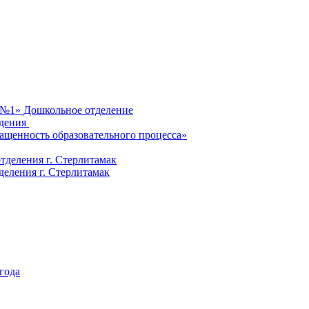
 №1» Дошкольное отделение
ждения
ащенность образовательного процесса»
деления г. Стерлитамак
ления г. Стерлитамак
 года