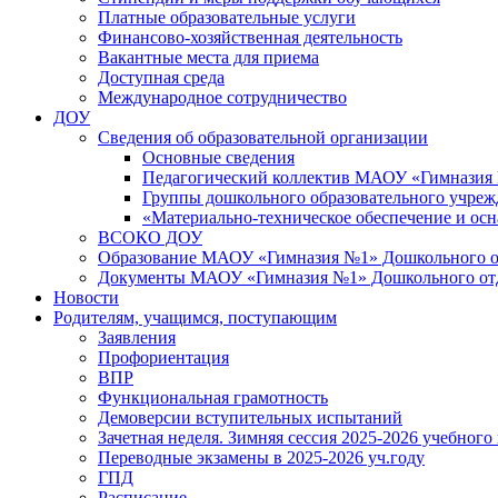
Платные образовательные услуги
Финансово-хозяйственная деятельность
Вакантные места для приема
Доступная среда
Международное сотрудничество
ДОУ
Сведения об образовательной организации
Основные сведения
Педагогический коллектив МАОУ «Гимназия
Группы дошкольного образовательного учре
«Материально-техническое обеспечение и осн
ВСОКО ДОУ
Образование МАОУ «Гимназия №1» Дошкольного от
Документы МАОУ «Гимназия №1» Дошкольного отде
Новости
Родителям, учащимся, поступающим
Заявления
Профориентация
ВПР
Функциональная грамотность
Демоверсии вступительных испытаний
Зачетная неделя. Зимняя сессия 2025-2026 учебного
Переводные экзамены в 2025-2026 уч.году
ГПД
Расписание